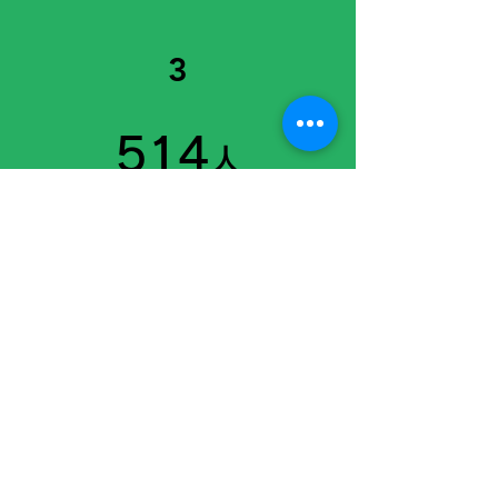
3
​514
人
2022年日本の
児童自殺者数
。
（小、中、高校生）
コロナや物価上昇で「お金が足りなくて、
生活に必要な
食料や衣類を買えないこと」
が「増えた」
のは全体で10.6%、貧困層
29.8%。
経済状態による体験･学力格差など
居場所の減少と
孤独化。
出所
：2022年 内閣府令和3年子どもの生活
状況調査分析報告書、厚生労働省 確定値
shokutaiken21@gmail.com