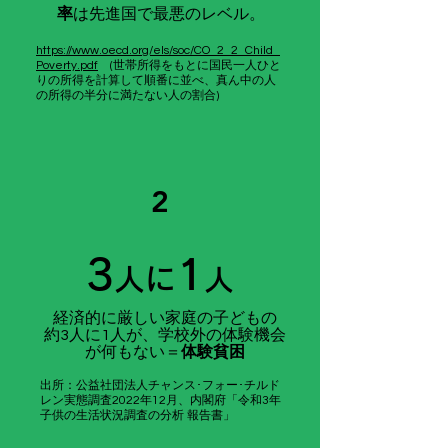
率
は先進国で最悪のレベル。
https://www.oecd.org/els/soc/CO_2_2_Child_
Poverty.pdf
(世帯所得をもとに国民一人ひと
りの所得を計算して順番に並べ、真ん中の人
の所得の半分に満たない人の割合)
2
​3
1
人に
人
経済的に厳しい家庭の子どもの
約3人に1人が、学校外の体験機会
が何もない＝
体験貧困
出所：公益社団法人チャンス･フォー･チルド
レン実態調査2022年12月
​、
内閣府「令和3年
子供の生活状況調査の分析 報告書」