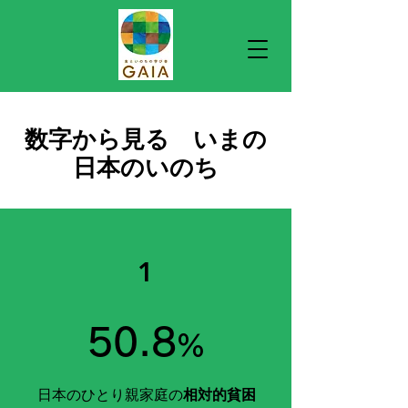
​数字から見る いまの
日本のいのち
1
50.8
％
日本のひとり親家庭の
相対的貧困