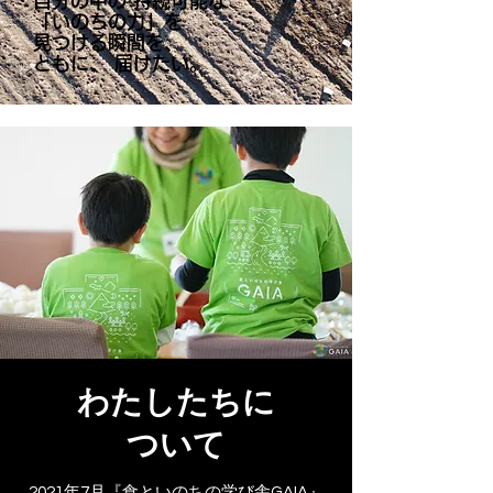
自分の中の 持続可能な
「いのちの力」を
見つける瞬間を、
ともに、 届けたい。
わたしたちに
ついて
2021年7月『食といのちの学び舎GAIA』