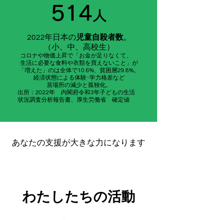
​514
人
2022年日本の
児童自殺者数
。
（小、中、高校生）
コロナや物価上昇で「お金が足りなくて、
生活に必要な
食料や衣類を買えないこと」が
「増えた」
のは全体で10.6%、貧困層29.8%。
経済状態による体験･学力格差など
居場所の減少と
孤独化。
出所
：2022年 内閣府令和3年子どもの生活
状況調査分析報告書、厚生労働省 確定値
あなたの支援が大きな力になります
わたしたちの活動