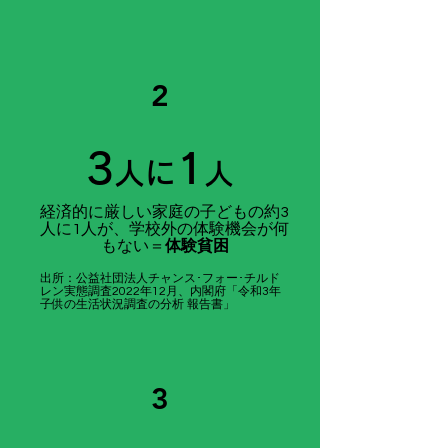
2
​3
1
人に
人
経済的に厳しい家庭の子どもの
約3
人に1人が、学校外の体験機会が何
もない＝
体験貧困
​出所：公益社団法人チャンス･フォー･チルド
レン実態調査2022年12月
​、
内閣府「令和3年
子供の生活状況調査の分析 報告書」
3