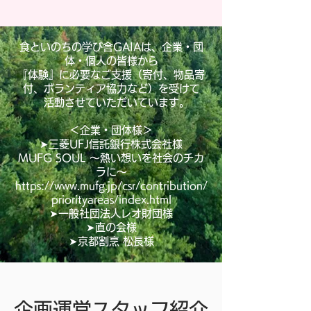
食といのちの学び舎GAIAは、企業・団
体・個人の皆様から
『体験』に必要なご支援（寄付、物品寄
付、ボランティア協力など）を受けて
活動させていただいています。
＜企業・団体様＞
➤三菱UFJ信託銀行株式会社様
MUFG SOUL ～熱い想いを社会のチカ
ラに～
https://www.mufg.jp/csr/contribution/
priorityareas/index.html
➤一般社団法人レオ財団様
➤直の会様
➤京都割烹 松長様
企画運営スタッフ紹介