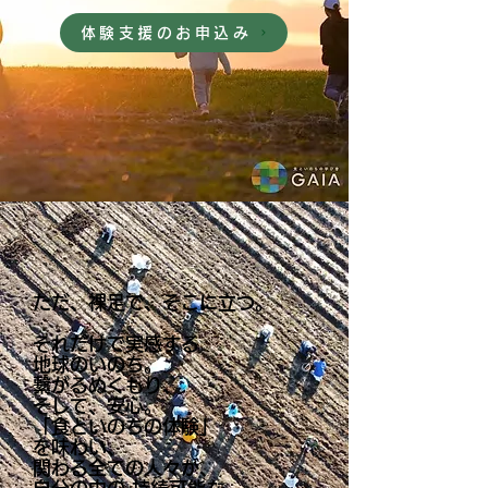
体験支援のお申込み
ただ、裸足で、そこに立つ。
それだけで実感する
地球のいのち。
繋がるぬくもり、
そして、安心。
「食といのちの体験」
を味わい、
関わる全ての人々が、