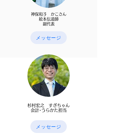
​神保和子 かこさん
​絵本伝道師
​副代表
メッセージ
杉村宏之 すぎちゃん
​会計･うらかた担当
メッセージ