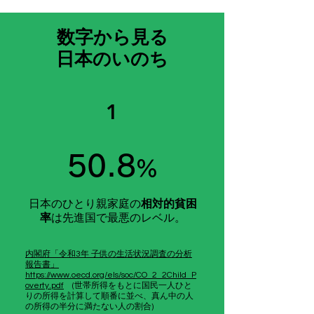
​数字から見る
日本のいのち
1
50.8
％
日本のひとり親家庭の
相対的貧困
率
は先進国で最悪のレベル。
内閣府「令和3年 子供の生活状況調査の分析
報告書」
https://www.oecd.org/els/soc/CO_2_2Child_P
overty.pdf
(世帯所得をもとに国民一人ひと
りの所得を計算して順番に並べ、真ん中の人
の所得の半分に満たない人の割合)